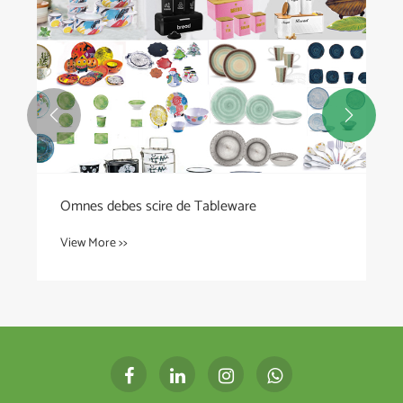


What makes LED Lighting the Future of
Modern Illumination?
View More >>