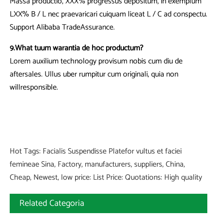
Massa productio, XXX% progressus depositum, in exemplum
LXX% B / L nec praevaricari cuiquam liceat L / C ad conspectu.
Support Alibaba TradeAssurance.
9.What tuum warantia de hoc productum?
Lorem auxilium technology provisum nobis cum diu de
aftersales. Ullus uber rumpitur cum originali, quia non
willresponsible.
Hot Tags: Facialis Suspendisse Platefor vultus et faciei
femineae Sina, Factory, manufacturers, suppliers, China,
Cheap, Newest, low price: List Price: Quotations: High quality
Related Categoria