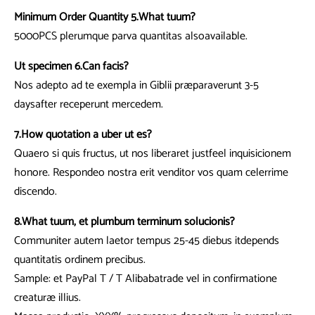
Minimum Order Quantity 5.What tuum?
5000PCS plerumque parva quantitas alsoavailable.
Ut specimen 6.Can facis?
Nos adepto ad te exempla in Giblii præparaverunt 3-5
daysafter receperunt mercedem.
7.How quotation a uber ut es?
Quaero si quis fructus, ut nos liberaret justfeel inquisicionem
honore. Respondeo nostra erit venditor vos quam celerrime
discendo.
8.What tuum, et plumbum terminum solucionis?
Communiter autem laetor tempus 25-45 diebus itdepends
quantitatis ordinem precibus.
Sample: et PayPal T / T Alibabatrade vel in confirmatione
creaturæ illius.