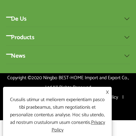
De Us

Products

News

Copyright ©2020 Ningbo BEST-HOME Import and Export Co.,
Ltd.All Rights Reserved
X
Links
|
Sitemap
|
RSS
|
XML
|
Privacy Policy
|
Crusulis utimur ut meliorem experientiam pasco
tibi praebeamus, situm negotiationis et
personalize contentus analyse. Hoc situ utendo,
ad nostrum crustulorum usum consentis.
Privacy
Policy