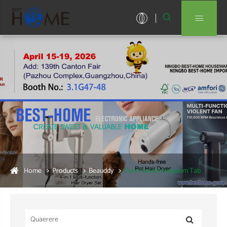


Home
Products
Beauddy
Cum Facial triangulum Tab