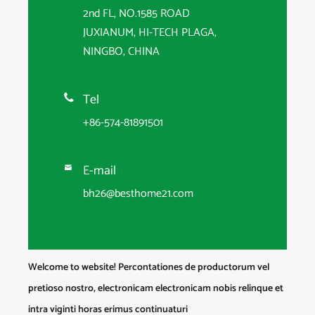
2nd FL, NO.1585 ROAD
JUXIANUM, HI-TECH PLAGA,
NINGBO, CHINA
Tel

+86-574-81891501
E-mail

bh26@besthome21.com
Welcome to website! Percontationes de productorum vel
pretioso nostro, electronicam electronicam nobis relinque et
intra viginti horas erimus continuaturi